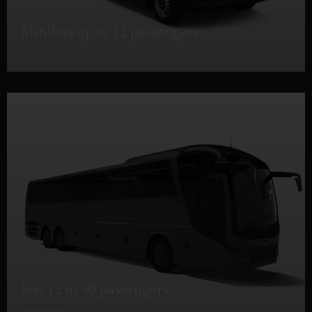
Minibus up to 12 passengers
DETTAGLI
Bus 12 to 50 passengers