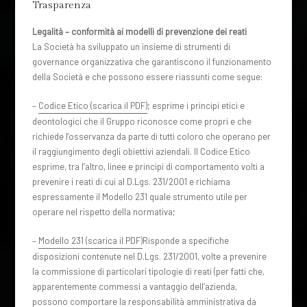
Trasparenza
Legalità – conformità ai modelli di prevenzione dei reati
La Società ha sviluppato un insieme di strumenti di
governance organizzativa che garantiscono il funzionamento
della Società e che possono essere riassunti come segue:
–
Codice Etico (scarica il PDF)
; esprime i principi etici e
deontologici che il Gruppo riconosce come propri e che
richiede l’osservanza da parte di tutti coloro che operano per
il raggiungimento degli obiettivi aziendali. Il Codice Etico
esprime, tra l’altro, linee e principi di comportamento volti a
prevenire i reati di cui al D.Lgs. 231/2001 e richiama
espressamente il Modello 231 quale strumento utile per
operare nel rispetto della normativa;
–
Modello 231 (scarica il PDF)
Risponde a specifiche
disposizioni contenute nel D.Lgs. 231/2001, volte a prevenire
la commissione di particolari tipologie di reati (per fatti che,
apparentemente commessi a vantaggio dell’azienda,
possono comportare la responsabilità amministrativa da