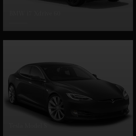
BMW i7 Xdrive 60
DETTAGLI
Tesla Model S