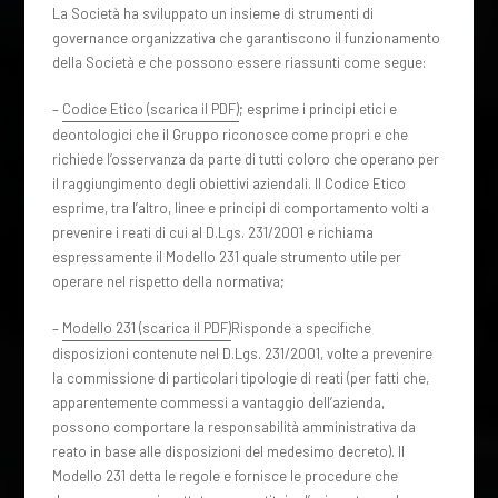
La Società ha sviluppato un insieme di strumenti di
governance organizzativa che garantiscono il funzionamento
della Società e che possono essere riassunti come segue:
–
Codice Etico (scarica il PDF)
; esprime i principi etici e
deontologici che il Gruppo riconosce come propri e che
richiede l’osservanza da parte di tutti coloro che operano per
il raggiungimento degli obiettivi aziendali. Il Codice Etico
esprime, tra l’altro, linee e principi di comportamento volti a
prevenire i reati di cui al D.Lgs. 231/2001 e richiama
espressamente il Modello 231 quale strumento utile per
operare nel rispetto della normativa;
–
Modello 231 (scarica il PDF)
Risponde a specifiche
disposizioni contenute nel D.Lgs. 231/2001, volte a prevenire
la commissione di particolari tipologie di reati (per fatti che,
apparentemente commessi a vantaggio dell’azienda,
possono comportare la responsabilità amministrativa da
reato in base alle disposizioni del medesimo decreto). Il
Modello 231 detta le regole e fornisce le procedure che