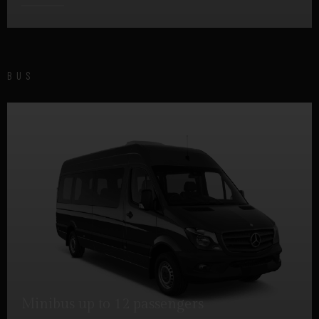
DETTAGLI
BUS
Minibus up to 12 passengers