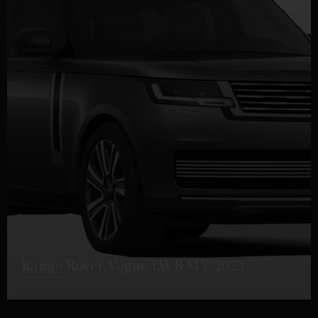
Range Rover Vogue LWB MY 2023
DETTAGLI