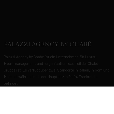
PALAZZI AGENCY BY CHABÉ
Palazzi Agency by Chabé ist ein Unternehmen für Luxus-
Eventmanagement und -organisation, das Teil der Chabé-
Gruppe ist. Es verfügt über zwei Standorte in Italien, in Rom und
Mailand, während sich der Hauptsitz in Paris, Frankreich,
befindet.
Italiano
English
Français