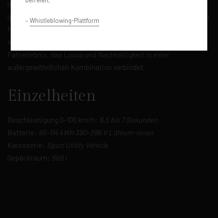
besticht durch sein dynamisches und modernes Design,
gepaart mit einem hochmodernen elektrischen Antriebssystem.
–
Whistleblowing-Plattform
Mit seinem großzügigen Innenraum und der hochwertigen
Verarbeitung bietet der Audi Q8 e-Tronic ein kompromissloses
Fahrerlebnis, das Luxus und Nachhaltigkeit in einer
außergewöhnlichen Kombination verbindet.
Einzelheiten
Beschleunigung 0-100 km/h:
6,5 bis 7 Sekunden
Batterie:
95-114 kWh 390-396 V Lithium-Ionen
Karosserie:
Sport Utility Vehicle
Gepäckraum:
569 l