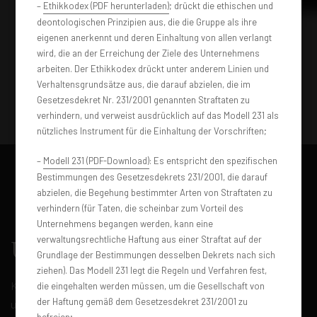
–
Ethikkodex (PDF herunterladen)
; drückt die ethischen und
deontologischen Prinzipien aus, die die Gruppe als ihre
eigenen anerkennt und deren Einhaltung von allen verlangt
wird, die an der Erreichung der Ziele des Unternehmens
arbeiten. Der Ethikkodex drückt unter anderem Linien und
Verhaltensgrundsätze aus, die darauf abzielen, die im
Gesetzesdekret Nr. 231/2001 genannten Straftaten zu
verhindern, und verweist ausdrücklich auf das Modell 231 als
nützliches Instrument für die Einhaltung der Vorschriften;
–
Modell 231 (PDF-Download)
: Es entspricht den spezifischen
Bestimmungen des Gesetzesdekrets 231/2001, die darauf
abzielen, die Begehung bestimmter Arten von Straftaten zu
verhindern (für Taten, die scheinbar zum Vorteil des
Unternehmens begangen werden, kann eine
verwaltungsrechtliche Haftung aus einer Straftat auf der
Übersicht
Grundlage der Bestimmungen desselben Dekrets nach sich
ziehen). Das Modell 231 legt die Regeln und Verfahren fest,
Kraftvoll und innovativ definiert der Audi Q8 e-Tronic
die eingehalten werden müssen, um die Gesellschaft von
der Haftung gemäß dem Gesetzesdekret 231/2001 zu
umweltfreundliches Luxusfahren neu. Dieses Coupé-SUV
befreien;