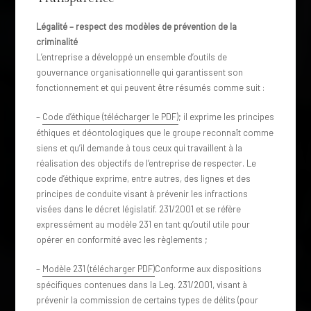
Légalité – respect des modèles de prévention de la
criminalité
L’entreprise a développé un ensemble d’outils de
gouvernance organisationnelle qui garantissent son
fonctionnement et qui peuvent être résumés comme suit :
–
Code d’éthique (télécharger le PDF)
; il exprime les principes
éthiques et déontologiques que le groupe reconnaît comme
siens et qu’il demande à tous ceux qui travaillent à la
réalisation des objectifs de l’entreprise de respecter. Le
code d’éthique exprime, entre autres, des lignes et des
principes de conduite visant à prévenir les infractions
visées dans le décret législatif. 231/2001 et se réfère
expressément au modèle 231 en tant qu’outil utile pour
opérer en conformité avec les règlements ;
–
Modèle 231 (télécharger PDF)
Conforme aux dispositions
spécifiques contenues dans la Leg. 231/2001, visant à
prévenir la commission de certains types de délits (pour