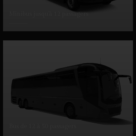
Minibus jusqu’à 12 passagers
DÉTAILS
Bus de 12 à 50 passagers