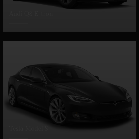
Audi Q8 E-tron
DÉTAILS
Tesla Model S