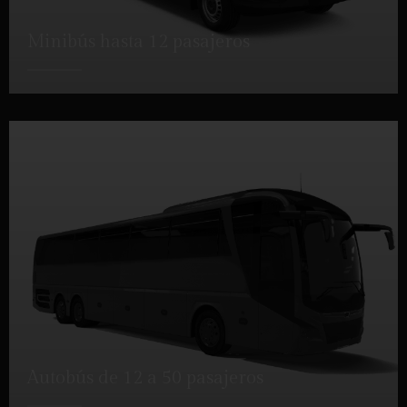
Minibús hasta 12 pasajeros
DETALLES
Autobús de 12 a 50 pasajeros