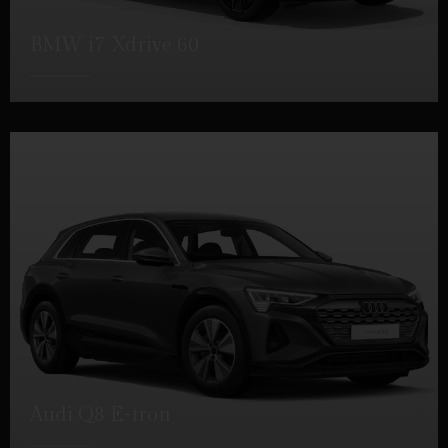
BMW i7 Xdrive 60
DETALLES
Audi Q8 E-tron