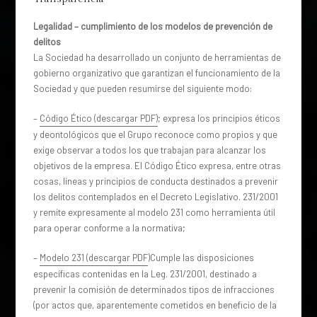
Legalidad – cumplimiento de los modelos de prevención de
delitos
La Sociedad ha desarrollado un conjunto de herramientas de
gobierno organizativo que garantizan el funcionamiento de la
Sociedad y que pueden resumirse del siguiente modo:
–
Código Ético (descargar PDF)
; expresa los principios éticos
y deontológicos que el Grupo reconoce como propios y que
exige observar a todos los que trabajan para alcanzar los
objetivos de la empresa. El Código Ético expresa, entre otras
cosas, líneas y principios de conducta destinados a prevenir
los delitos contemplados en el Decreto Legislativo. 231/2001
y remite expresamente al modelo 231 como herramienta útil
para operar conforme a la normativa;
–
Modelo 231 (descargar PDF
)Cumple las disposiciones
específicas contenidas en la Leg. 231/2001, destinado a
prevenir la comisión de determinados tipos de infracciones
(por actos que, aparentemente cometidos en beneficio de la