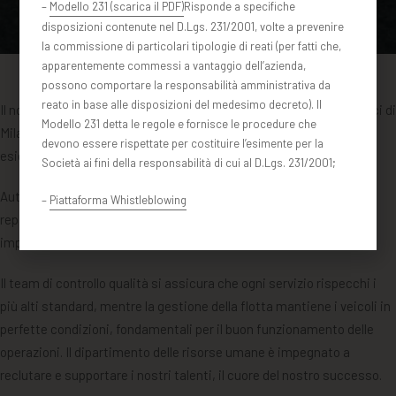
–
Modello 231 (scarica il PDF)
Risponde a specifiche
disposizioni contenute nel D.Lgs. 231/2001, volte a prevenire
la commissione di particolari tipologie di reati (per fatti che,
apparentemente commessi a vantaggio dell’azienda,
possono comportare la responsabilità amministrativa da
reato in base alle disposizioni del medesimo decreto). Il
Il nostro team, composto da 80 collaboratori distribuiti tra gli uffici di
Modello 231 detta le regole e fornisce le procedure che
Milano e Roma, è disponibile 7 giorni su 7 per soddisfare le diverse
devono essere rispettate per costituire l’esimente per la
esigenze dei nostri clienti.
Società ai fini della responsabilità di cui al D.Lgs. 231/2001;
Autisti, operativo, coordinatori, addetti alle prenotazioni… Ogni
–
Piattaforma Whistleblowing
reparto svolge un ruolo essenziale per garantire un servizio
impeccabile in ogni momento.
Il team di controllo qualità si assicura che ogni servizio rispecchi i
più alti standard, mentre la gestione della flotta mantiene i veicoli in
perfette condizioni, fondamentali per il buon funzionamento delle
operazioni. Il dipartimento delle risorse umane è impegnato a
reclutare e supportare i nostri talenti, il cuore del nostro successo.