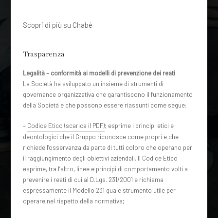
Scopri di più su Chabé
Trasparenza
Legalità – conformità ai modelli di prevenzione dei reati
La Società ha sviluppato un insieme di strumenti di
governance organizzativa che garantiscono il funzionamento
della Società e che possono essere riassunti come segue:
–
Codice Etico (scarica il PDF)
; esprime i principi etici e
deontologici che il Gruppo riconosce come propri e che
richiede l’osservanza da parte di tutti coloro che operano per
il raggiungimento degli obiettivi aziendali. Il Codice Etico
esprime, tra l’altro, linee e principi di comportamento volti a
prevenire i reati di cui al D.Lgs. 231/2001 e richiama
espressamente il Modello 231 quale strumento utile per
operare nel rispetto della normativa;