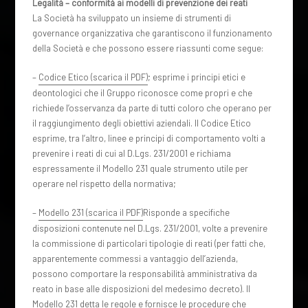
Legalità – conformità ai modelli di prevenzione dei reati
La Società ha sviluppato un insieme di strumenti di
governance organizzativa che garantiscono il funzionamento
della Società e che possono essere riassunti come segue:
–
Codice Etico (scarica il PDF)
; esprime i principi etici e
deontologici che il Gruppo riconosce come propri e che
richiede l’osservanza da parte di tutti coloro che operano per
il raggiungimento degli obiettivi aziendali. Il Codice Etico
esprime, tra l’altro, linee e principi di comportamento volti a
prevenire i reati di cui al D.Lgs. 231/2001 e richiama
espressamente il Modello 231 quale strumento utile per
operare nel rispetto della normativa;
–
Modello 231 (scarica il PDF)
Risponde a specifiche
disposizioni contenute nel D.Lgs. 231/2001, volte a prevenire
la commissione di particolari tipologie di reati (per fatti che,
apparentemente commessi a vantaggio dell’azienda,
possono comportare la responsabilità amministrativa da
reato in base alle disposizioni del medesimo decreto). Il
Modello 231 detta le regole e fornisce le procedure che