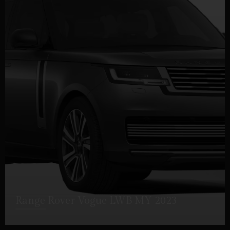
Range Rover Vogue LWB MY 2023
DETTAGLI