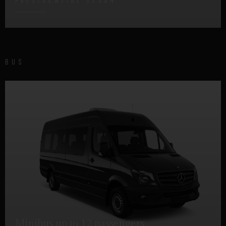
PRESIDENTIAL SEDAN
DETTAGLI
BUS
Minibus up to 12 passengers