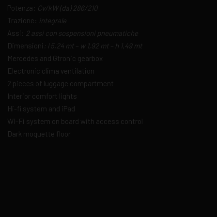
Potenza:
Cv/kW (da) 286/210
Trazione:
integrale
Assi:
2 assi con sospensioni pneumatiche
Dimensioni
:
l 5,24 mt – w 1,92 mt – h 1,49 mt
Mercedes and Gtronic gearbox
Electronic clima ventilation
2 pieces of luggage compartment
Interior comfort lights
Hi-fi system and iPad
Wi-Fi system on board with access control
Dark moquette floor