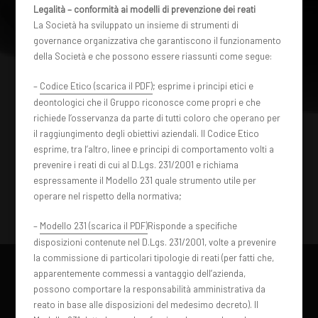
Legalità – conformità ai modelli di prevenzione dei reati
La Società ha sviluppato un insieme di strumenti di
governance organizzativa che garantiscono il funzionamento
della Società e che possono essere riassunti come segue:
–
Codice Etico (scarica il PDF)
; esprime i principi etici e
deontologici che il Gruppo riconosce come propri e che
richiede l’osservanza da parte di tutti coloro che operano per
il raggiungimento degli obiettivi aziendali. Il Codice Etico
esprime, tra l’altro, linee e principi di comportamento volti a
prevenire i reati di cui al D.Lgs. 231/2001 e richiama
espressamente il Modello 231 quale strumento utile per
operare nel rispetto della normativa;
–
Modello 231 (scarica il PDF)
Risponde a specifiche
disposizioni contenute nel D.Lgs. 231/2001, volte a prevenire
la commissione di particolari tipologie di reati (per fatti che,
apparentemente commessi a vantaggio dell’azienda,
possono comportare la responsabilità amministrativa da
reato in base alle disposizioni del medesimo decreto). Il