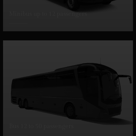
Minibus up to 12 passengers
DETTAGLI
Bus 12 to 50 passengers