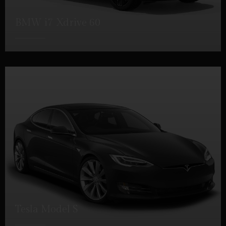
BMW i7 Xdrive 60
DETTAGLI
Tesla Model S