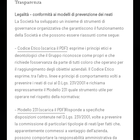
Trasparenza
Legalità – conformità ai modelli di prevenzione dei reati
La Società ha sviluppato un insieme di strumenti di
governance organizzativa che garantiscono il funzionamento
della Società e che possono essere riassunti come segue:
–
Codice Etico (scarica il PDF)
; esprime i principi etici e
deontologici che il Gruppo riconosce come propri e che
richiede l’osservanza da parte di tutti coloro che operano per
il raggiungimento degli obiettivi aziendali. Il Codice Etico
esprime, tra l’altro, linee e principi di comportamento volti a
prevenire i reati di cui al D.Lgs. 231/2001 e richiama
espressamente il Modello 231 quale strumento utile per
operare nel rispetto della normativa;
–
Modello 231 (scarica il PDF)
Risponde a specifiche
disposizioni contenute nel D.Lgs. 231/2001, volte a prevenire
la commissione di particolari tipologie di reati (per fatti che,
apparentemente commessi a vantaggio dell’azienda,
possono comportare la responsabilità amministrativa da